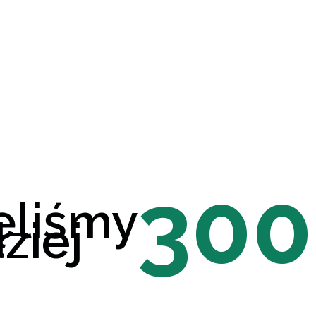
300
ęliśmy
ziej