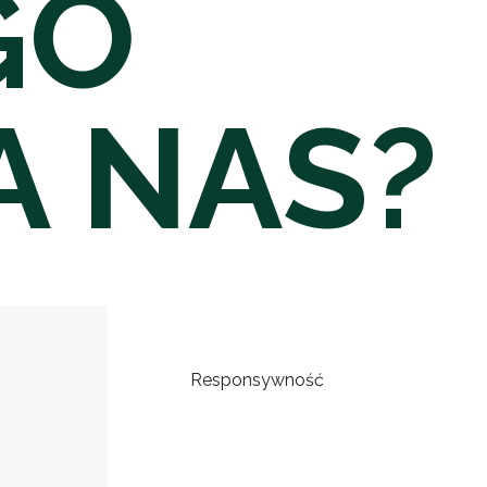
GO
A NAS?
Responsywność