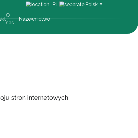
PL
Polski
O
ekt
Nazewnictwo
nas
oju stron internetowych