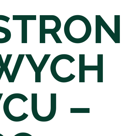
STRON
WYCH
CU –