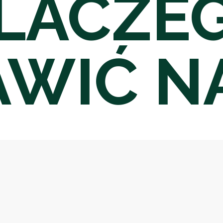
LACZE
WIĆ N