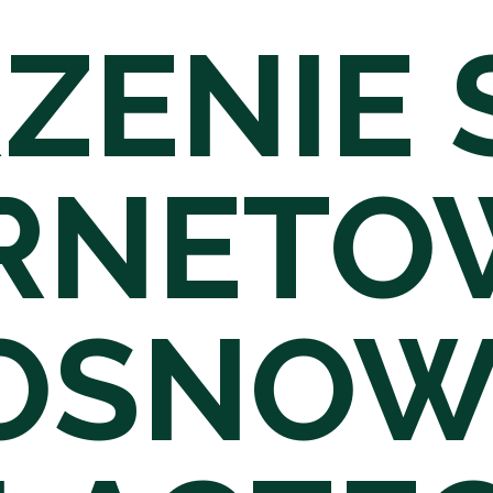
ZENIE 
ERNETO
OSNOW