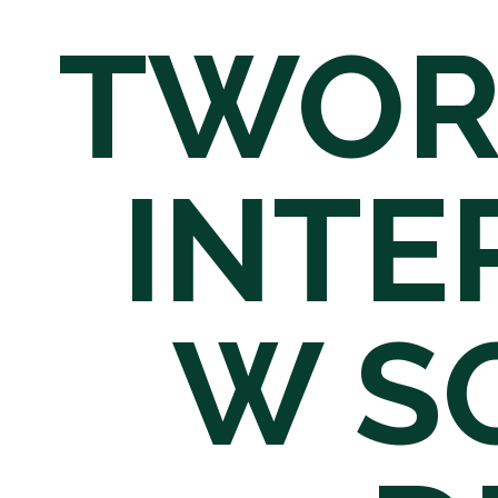
TWOR
INT
W S