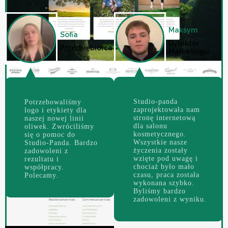
Maksym
Sofia
Dyrektor
Przedsiębiorca
Marketingu
Studio-panda
Potrzebowaliśmy
zaprojektowała nam
logo i etykiety dla
stronę internetową
naszej nowej linii
dla salonu
oliwek. Zwróciliśmy
kosmetycznego.
się o pomoc do
Wszystkie nasze
Studio-Panda. Bardzo
życzenia zostały
zadowoleni z
wzięte pod uwagę i
rezultatu i
chociaż było mało
współpracy.
czasu, praca została
Polecamy.
wykonana szybko.
Byliśmy bardzo
zadowoleni z wyniku.