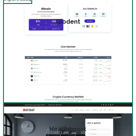
Glodent
Healthboost