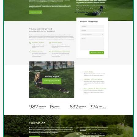
BĘDĄ PRACOWAĆ PRZY
PAŃSTWA PROJEKCIE
Valery
Kierownik działu rozwoju stron
internetowych