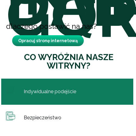
DĄ
GÓR
dlaczego postawić na nas?
Opracuj stronę internetową
CO WYRÓŻNIA NASZE
WITRYNY?
Indywidualne podejście
Bezpieczeństwo